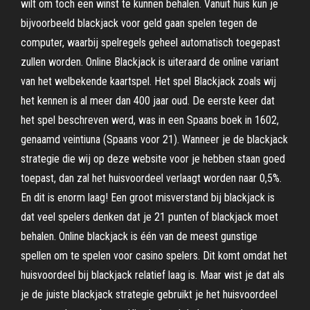
wilt om toch een winst te kunnen behalen. Vanuit huis kun je
bijvoorbeeld blackjack voor geld gaan spelen tegen de
computer, waarbij spelregels geheel automatisch toegepast
zullen worden. Online Blackjack is uiteraard de online variant
van het welbekende kaartspel. Het spel Blackjack zoals wij
het kennen is al meer dan 400 jaar oud. De eerste keer dat
het spel beschreven werd, was in een Spaans boek in 1602,
genaamd veintiuna (Spaans voor 21). Wanneer je de blackjack
strategie die wij op deze website voor je hebben staan goed
toepast, dan zal het huisvoordeel verlaagt worden naar 0,5%.
En dit is enorm laag! Een groot misverstand bij blackjack is
dat veel spelers denken dat je 21 punten of blackjack moet
behalen. Online blackjack is één van de meest gunstige
spellen om te spelen voor casino spelers. Dit komt omdat het
huisvoordeel bij blackjack relatief laag is. Maar wist je dat als
je de juiste blackjack strategie gebruikt je het huisvoordeel