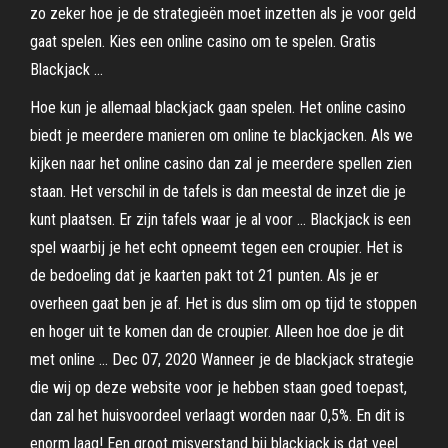
zo zeker hoe je de strategieën moet inzetten als je voor geld
gaat spelen. Kies een online casino om te spelen. Gratis
Blackjack …
Hoe kun je allemaal blackjack gaan spelen. Het online casino
biedt je meerdere manieren om online te blackjacken. Als we
kijken naar het online casino dan zal je meerdere spellen zien
staan. Het verschil in de tafels is dan meestal de inzet die je
kunt plaatsen. Er zijn tafels waar je al voor … Blackjack is een
spel waarbij je het echt opneemt tegen een croupier. Het is
de bedoeling dat je kaarten pakt tot 21 punten. Als je er
overheen gaat ben je af. Het is dus slim om op tijd te stoppen
en hoger uit te komen dan de croupier. Alleen hoe doe je dit
met online … Dec 07, 2020 Wanneer je de blackjack strategie
die wij op deze website voor je hebben staan goed toepast,
dan zal het huisvoordeel verlaagt worden naar 0,5%. En dit is
enorm laag! Een groot misverstand bij blackjack is dat veel