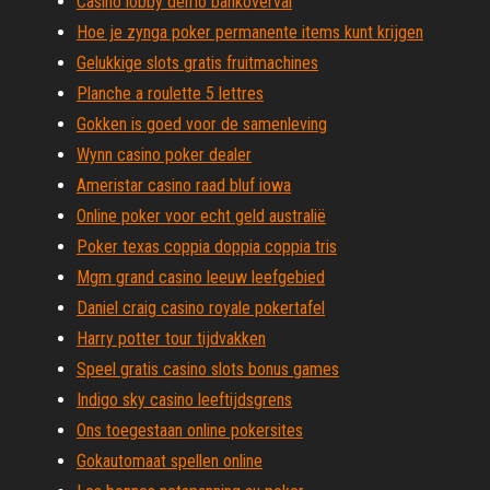
Casino lobby demo bankoverval
Hoe je zynga poker permanente items kunt krijgen
Gelukkige slots gratis fruitmachines
Planche a roulette 5 lettres
Gokken is goed voor de samenleving
Wynn casino poker dealer
Ameristar casino raad bluf iowa
Online poker voor echt geld australië
Poker texas coppia doppia coppia tris
Mgm grand casino leeuw leefgebied
Daniel craig casino royale pokertafel
Harry potter tour tijdvakken
Speel gratis casino slots bonus games
Indigo sky casino leeftijdsgrens
Ons toegestaan ​​online pokersites
Gokautomaat spellen online