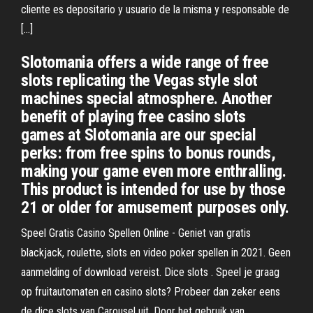
cliente es depositario y usuario de la misma y responsable de
[…]
Slotomania offers a wide range of free
slots replicating the Vegas style slot
machines special atmosphere. Another
benefit of playing free casino slots
games at Slotomania are our special
perks: from free spins to bonus rounds,
making your game even more enthralling.
This product is intended for use by those
21 or older for amusement purposes only.
Speel Gratis Casino Spellen Online - Geniet van gratis
blackjack, roulette, slots en video poker spellen in 2021. Geen
aanmelding of download vereist. Dice slots . Speel je graag
op fruitautomaten en casino slots? Probeer dan zeker eens
de dice slots van Carousel uit. Door het gebruik van