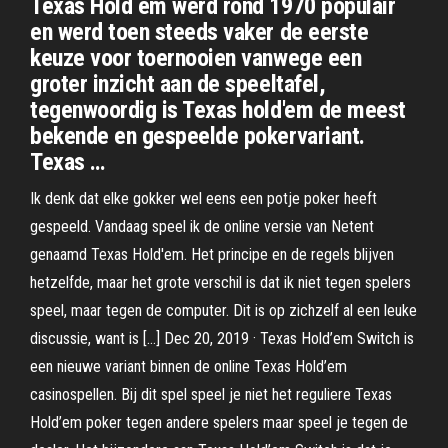
Texas Hold em werd rond 1970 populair
en werd toen steeds vaker de eerste
keuze voor toernooien vanwege een
groter inzicht aan de speeltafel,
tegenwoordig is Texas hold'em de meest
bekende en gespeelde pokervariant.
Texas …
Ik denk dat elke gokker wel eens een potje poker heeft
gespeeld. Vandaag speel ik de online versie van Netent
genaamd Texas Hold'em. Het principe en de regels blijven
hetzelfde, maar het grote verschil is dat ik niet tegen spelers
speel, maar tegen de computer. Dit is op zichzelf al een leuke
discussie, want is […] Dec 20, 2019 · Texas Hold’em Switch is
een nieuwe variant binnen de online Texas Hold’em
casinospellen. Bij dit spel speel je niet het reguliere Texas
Hold’em poker tegen andere spelers maar speel je tegen de