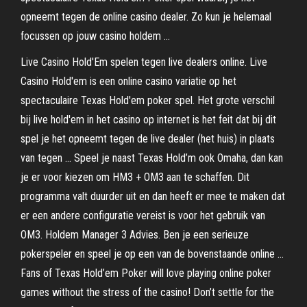
opneemt tegen de online casino dealer. Zo kun je helemaal
focussen op jouw casino holdem …
Live Casino Hold'Em spelen tegen live dealers online. Live
Casino Hold'em is een online casino variatie op het
spectaculaire Texas Hold'em poker spel. Het grote verschil
bij live hold'em in het casino op internet is het feit dat bij dit
spel je het opneemt tegen de live dealer (het huis) in plaats
van tegen … Speel je naast Texas Hold’m ook Omaha, dan kan
je er voor kiezen om HM3 + OM3 aan te schaffen. Dit
programma valt duurder uit en dan heeft er mee te maken dat
er een andere configuratie vereist is voor het gebruik van
OM3. Holdem Manager 3 Advies. Ben je een serieuze
pokerspeler en speel je op een van de bovenstaande online …
Fans of Texas Hold’em Poker will love playing online poker
games without the stress of the casino! Don’t settle for the