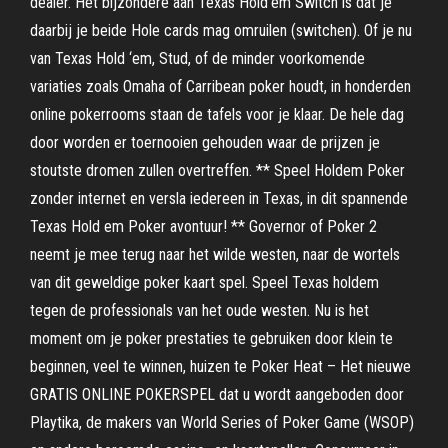
dealer. Het bijzondere aan Texas Hold’em Switch is dat je
daarbij je beide Hole cards mag omruilen (switchen). Of je nu
van Texas Hold ‘em, Stud, of de minder voorkomende
variaties zoals Omaha of Carribean poker houdt, in honderden
online pokerrooms staan de tafels voor je klaar. De hele dag
door worden er toernooien gehouden waar de prijzen je
stoutste dromen zullen overtreffen. ** Speel Holdem Poker
zonder internet en versla iedereen in Texas, in dit spannende
Texas Hold em Poker avontuur! ** Governor of Poker 2
neemt je mee terug naar het wilde westen, naar de wortels
van dit geweldige poker kaart spel. Speel Texas holdem
tegen de professionals van het oude westen. Nu is het
moment om je poker prestaties te gebruiken door klein te
beginnen, veel te winnen, huizen te Poker Heat – Het nieuwe
GRATIS ONLINE POKERSPEL dat u wordt aangeboden door
Playtika, de makers van World Series of Poker Game (WSOP)