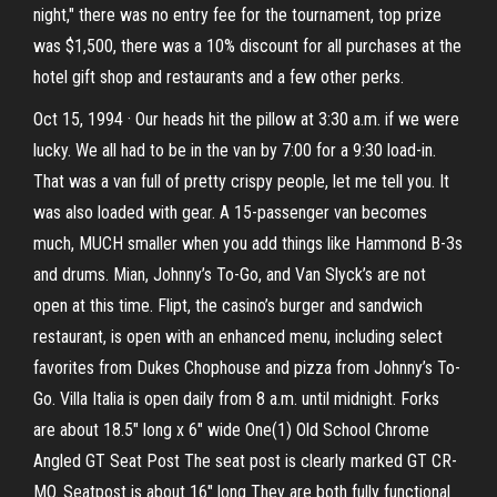
night," there was no entry fee for the tournament, top prize
was $1,500, there was a 10% discount for all purchases at the
hotel gift shop and restaurants and a few other perks.
Oct 15, 1994 · Our heads hit the pillow at 3:30 a.m. if we were
lucky. We all had to be in the van by 7:00 for a 9:30 load-in.
That was a van full of pretty crispy people, let me tell you. It
was also loaded with gear. A 15-passenger van becomes
much, MUCH smaller when you add things like Hammond B-3s
and drums. Mian, Johnny’s To-Go, and Van Slyck’s are not
open at this time. Flipt, the casino’s burger and sandwich
restaurant, is open with an enhanced menu, including select
favorites from Dukes Chophouse and pizza from Johnny’s To-
Go. Villa Italia is open daily from 8 a.m. until midnight. Forks
are about 18.5" long x 6" wide One(1) Old School Chrome
Angled GT Seat Post The seat post is clearly marked GT CR-
MO. Seatpost is about 16" long They are both fully functional