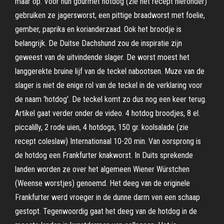
maar op. Voor hun gourmet hotdog (zie het recept hieronder)
gebruiken ze jagersworst, een pittige braadworst met foelie,
gember, paprika en korianderzaad. Ook het broodje is
belangrijk. De Duitse Dachshund zou de inspiratie zijn
geweest van de uitvindende slager. De worst moest het
langgerekte bruine lijf van de teckel nabootsen. Muze van de
slager is niet de enige rol van de teckel in de verklaring voor
de naam 'hotdog'. De teckel komt zo dus nog een keer terug.
Artikel gaat verder onder de video. 4 hotdog broodjes, 8 el.
piccalilly, 2 rode uien, 4 hotdogs, 150 gr. koolsalade (zie
recept coleslaw) Internationaal 10-20 min. Van oorsprong is
de hotdog een Frankfurter knakworst. In Duits sprekende
landen worden ze over het algemeen Wiener Würstchen
(Weense worstjes) genoemd. Het deeg van de originele
Frankfurter werd vroeger in de dunne darm ven een schaap
gestopt. Tegenwoordig gaat het deeg van de hotdog in de