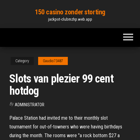
Skip
150 casino zonder storting
to
jackpot-clubmzhp.web.app
the
content
Category
Gaudio73487
Slots van plezier 99 cent
hotdog
By
ADMINISTRATOR
Palace Station had invited me to their monthly slot
tournament for out-of-towners who were having birthdays
during the month. The rooms were "a rock bottom $27 a