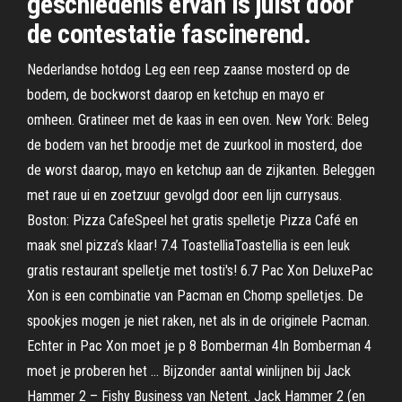
geschiedenis ervan is juist door
de contestatie fascinerend.
Nederlandse hotdog Leg een reep zaanse mosterd op de
bodem, de bockworst daarop en ketchup en mayo er
omheen. Gratineer met de kaas in een oven. New York: Beleg
de bodem van het broodje met de zuurkool in mosterd, doe
de worst daarop, mayo en ketchup aan de zijkanten. Beleggen
met raue ui en zoetzuur gevolgd door een lijn currysaus.
Boston: Pizza CafeSpeel het gratis spelletje Pizza Café en
maak snel pizza’s klaar! 7.4 ToastelliaToastellia is een leuk
gratis restaurant spelletje met tosti's! 6.7 Pac Xon DeluxePac
Xon is een combinatie van Pacman en Chomp spelletjes. De
spookjes mogen je niet raken, net als in de originele Pacman.
Echter in Pac Xon moet je p 8 Bomberman 4In Bomberman 4
moet je proberen het … Bijzonder aantal winlijnen bij Jack
Hammer 2 – Fishy Business van Netent. Jack Hammer 2 (en