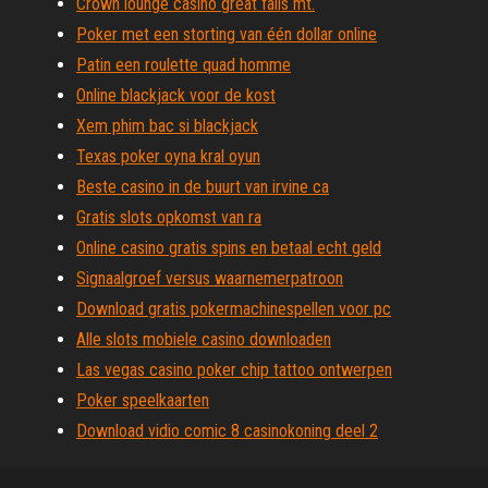
Crown lounge casino great falls mt.
Poker met een storting van één dollar online
Patin een roulette quad homme
Online blackjack voor de kost
Xem phim bac si blackjack
Texas poker oyna kral oyun
Beste casino in de buurt van irvine ca
Gratis slots opkomst van ra
Online casino gratis spins en betaal echt geld
Signaalgroef versus waarnemerpatroon
Download gratis pokermachinespellen voor pc
Alle slots mobiele casino downloaden
Las vegas casino poker chip tattoo ontwerpen
Poker speelkaarten
Download vidio comic 8 casinokoning deel 2