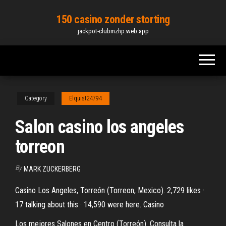
Skip
150 casino zonder storting
to
jackpot-clubmzhp.web.app
the
content
Category
Elquist24794
Salon casino los angeles
torreon
By
MARK ZUCKERBERG
Casino Los Angeles, Torreón (Torreon, Mexico). 2,729 likes ·
17 talking about this · 14,590 were here. Casino
Los mejores Salones en Centro (Torreón). Consulta la