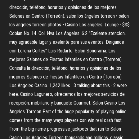
dirección, teléfono, horarios y opiniones de los mejores
Salones en Centro (Torreón). salon los ángeles torreon • salon
los ángeles torreon photos • Casino Los angeles. Lounge · $$$
Cobian No. 14. Col. Nva Los Angeles. 6.2 "Exelente atencion,
muy agradable lugar y exelente para sus eventos. Dirigance
con Lorena Cortes" Luis Rodarte. Salón Sonorama. Los
mejores Salones de Fiestas Infantiles en Centro (Torreón).
Consulta la dirección, teléfono, horarios y opiniones de los
mejores Salones de Fiestas Infantiles en Centro (Torreón).
Los Angeles Casino. 1,242 likes · 3 talking about this · 2 were
here. Casino Lagunero, ofrecemos los mejores servicios de
recepción, mobiliario y banquete Gourmet. Salon Casino Los
Angeles Torreon Part of the huge popularity of playing online
comes from the many ways players can win real cash fast.
From the big name progressive jackpots that run to Salon
Casino Los Angeles Torreon thousands and millions, classic